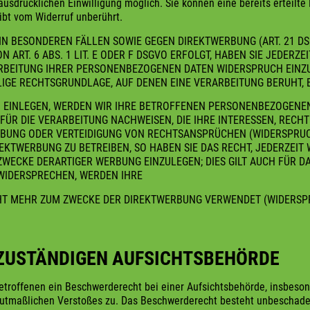
usdrücklichen Einwilligung möglich. Sie können eine bereits erteilte
ibt vom Widerruf unberührt.
N BESONDEREN FÄLLEN SOWIE GEGEN DIREKTWERBUNG (ART. 21 D
RT. 6 ABS. 1 LIT. E ODER F DSGVO ERFOLGT, HABEN SIE JEDERZEIT
BEITUNG IHRER PERSONENBEZOGENEN DATEN WIDERSPRUCH EINZULEG
ILIGE RECHTSGRUNDLAGE, AUF DENEN EINE VERARBEITUNG BERUHT, 
 EINLEGEN, WERDEN WIR IHRE BETROFFENEN PERSONENBEZOGENEN 
FÜR DIE VERARBEITUNG NACHWEISEN, DIE IHRE INTERESSEN, RECHT
BUNG ODER VERTEIDIGUNG VON RECHTSANSPRÜCHEN (WIDERSPRUCH
KTWERBUNG ZU BETREIBEN, SO HABEN SIE DAS RECHT, JEDERZEIT 
CKE DERARTIGER WERBUNG EINZULEGEN; DIES GILT AUCH FÜR DAS
 WIDERSPRECHEN, WERDEN IHRE
 MEHR ZUM ZWECKE DER DIREKTWERBUNG VERWENDET (WIDERSPRUC
ZUSTÄNDIGEN AUFSICHTSBEHÖRDE
troffenen ein Beschwerderecht bei einer Aufsichtsbehörde, insbeson
 mutmaßlichen Verstoßes zu. Das Beschwerderecht besteht unbeschade