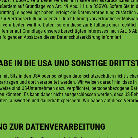
Abs. 1 DSGVO verarbeitet werden. Im Falle einer ausdrücklichen Ein
ußerdem auf Grundlage von Art. 49 Abs. 1 lit. a DSGVO. Sofern Sie in 
rprinting) eingewilligt haben, erfolgt die Datenverarbeitung zusätzli
n zur Vertragserfüllung oder zur Durchführung vorvertraglicher Maßna
 verarbeiten wir Ihre Daten, sofern diese zur Erfüllung einer rechtli
 ferner auf Grundlage unseres berechtigten Interesses nach Art. 6 Abs.
n folgenden Absätzen dieser Datenschutzerklärung informiert.
BE IN DIE USA UND SONSTIGE DRITTS
t Sitz in den USA oder sonstigen datenschutzrechtlich nicht sichere
ertragen und dort verarbeitet werden. Wir weisen darauf hin, dass in
sweise sind US-Unternehmen dazu verpflichtet, personenbezogene Dat
hen könnten. Es kann daher nicht ausgeschlossen werden, dass US-Beh
en, auswerten und dauerhaft speichern. Wir haben auf diese Verarbei
UNG ZUR DATENVERARBEITUNG