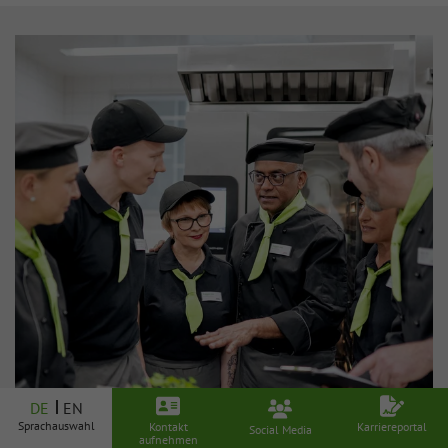
DE
EN
Sprachauswahl
Kontakt
Karriereportal
Social Media
aufnehmen