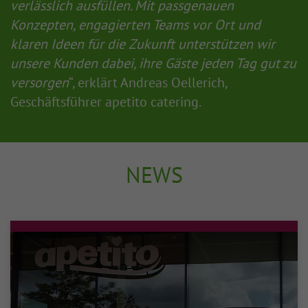
verlässlich ausfüllen. Mit passgenauen
Konzepten, engagierten Teams vor Ort und
klaren Ideen für die Zukunft unterstützen wir
unsere Kunden dabei, ihre Gäste jeden Tag gut zu
versorgen
“, erklärt Andreas Oellerich,
Geschäftsführer apetito catering.
NEWS