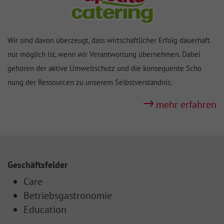
Wir sind davon überzeugt, dass wirtschaft
licher Erfolg dauerhaft
nur möglich ist, wenn wir Verant
wortung über
nehmen. Dabei
gehören der aktive Um
welt
schutz und die konse
quente Scho
nung der Ressour
cen zu unserem Selbst
ver
ständ
nis.
mehr erfahren
Geschäftsfelder
Care
Betriebsgastronomie
Education