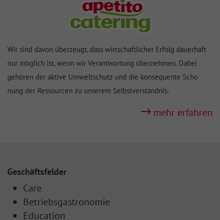
Wir sind davon überzeugt, dass wirtschaft
licher Erfolg dauerhaft
nur möglich ist, wenn wir Verant
wortung über
nehmen. Dabei
gehören der aktive Um
welt
schutz und die konse
quente Scho
nung der Ressour
cen zu unserem Selbst
ver
ständ
nis.
mehr erfahren
Geschäftsfelder
Care
Betriebsgastronomie
Education