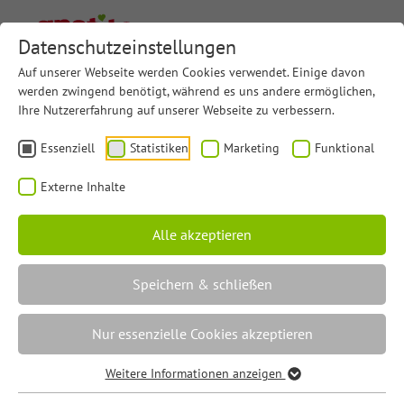
Datenschutzeinstellungen
Auf unserer Webseite werden Cookies verwendet. Einige davon
werden zwingend benötigt, während es uns andere ermöglichen,
Ihre Nutzererfahrung auf unserer Webseite zu verbessern.
Startseite
News
apetito setzt auf Wachstum und Investitionen
Essenziell
Statistiken
Marketing
Funktional
apetito setzt auf Wachstum
Externe Inhalte
und Investitionen
Alle akzeptieren
21.05.2026 08:19
|
Allgemein
Firmengruppe stärkt Marktposition im
Speichern & schließen
Geschäftsjahr 2025
Nur essenzielle Cookies akzeptieren
Die apetito Firmengruppe, bestehend aus der
apetito AG und apetito catering, blickt auf ein
Weitere Informationen anzeigen
erfolgreiches Geschäftsjahr 2025 zurück. In