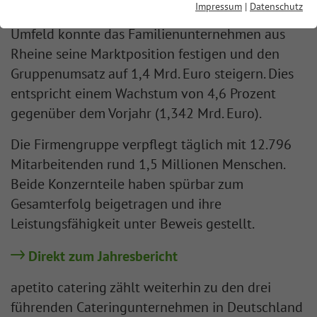
Impressum
|
Datenschutz
einem wirtschaftlich weiterhin anspruchsvollen
Umfeld konnte das Familienunternehmen aus
Rheine seine Marktposition festigen und den
Gruppenumsatz auf 1,4 Mrd. Euro steigern. Dies
entspricht einem Wachstum von 4,6 Prozent
gegenüber dem Vorjahr (1,342 Mrd. Euro).
Die Firmengruppe verpflegt täglich mit 12.796
Mitarbeitenden rund 1,5 Millionen Menschen.
Beide Konzernteile haben spürbar zum
Gesamterfolg beigetragen und ihre
Leistungsfähigkeit unter Beweis gestellt.
Direkt zum Jahresbericht
apetito catering zählt weiterhin zu den drei
führenden Cateringunternehmen in Deutschland