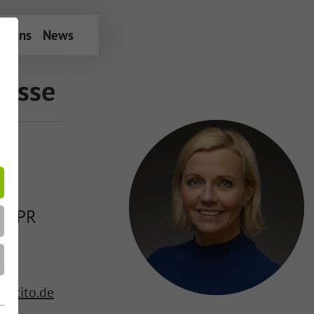
r uns
News
resse
en
 & PR
etito.de
Education
 12