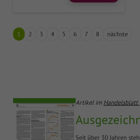
1
2
3
4
5
6
7
8
nächste
Artikel im
Handelsblatt
Ausgezeichn
Seit über 30 Jahren steh