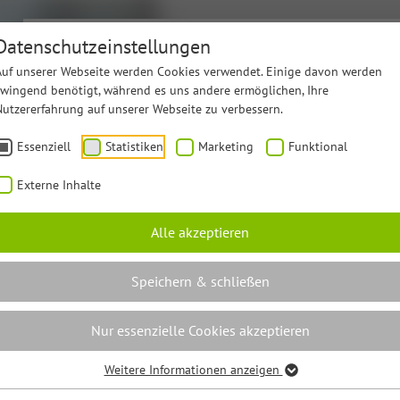
Geschäftsfelder
Nachhaltigkeit
Karriere
Übe
Datenschutzeinstellungen
Auf unserer Webseite werden Cookies verwendet. Einige davon werden
zwingend benötigt, während es uns andere ermöglichen, Ihre
News & P
Nutzererfahrung auf unserer Webseite zu verbessern.
Essenziell
Statistiken
Marketing
Funktional
Externe Inhalte
Sarah von Behr
Alle akzeptieren
Unternehmens
Aus der Presse
kommunikation
Speichern & schließen
Nur essenzielle Cookies akzeptieren
E-Mail:
Sarah.vonBehren@ap
Weitere Informationen anzeigen
ebsgastronomie
Care Gastronomie
Tel.:
05971 / 7 99 99