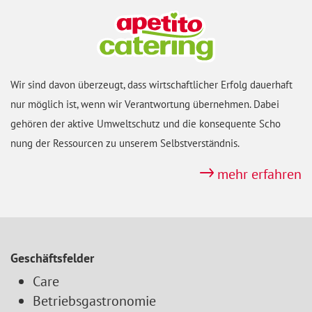
Wir sind davon überzeugt, dass wirtschaft
licher Erfolg dauerhaft
nur möglich ist, wenn wir Verant
wortung über
nehmen. Dabei
gehören der aktive Um
welt
schutz und die konse
quente Scho
nung der Ressour
cen zu unserem Selbst
ver
ständ
nis.
mehr erfahren
Geschäftsfelder
Care
Betriebsgastronomie